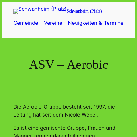
Zum
Schwanheim (Pfalz)
Inhalt
springen
Gemeinde
Vereine
Neuigkeiten & Termine
ASV – Aerobic
Die Aerobic-Gruppe besteht seit 1997, die
Leitung hat seit dem Nicole Weber.
Es ist eine gemischte Gruppe, Frauen und
Männer können daran teilnehmen.